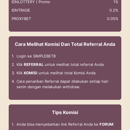
IDNLOTTERY ( Promo
1%
IDNTRADE
0.2%
PROXYBET
0.05%
Cara Melihat Komisi Dan Total Referral Anda
1.
Login ke SIMPLEBET8
2.
Klik
REFERRAL
untuk melihat total referral Anda
3.
Klik
KOMISI
untuk melihat total Komisi Anda
4.
Cara penarikan Referral dapat dilakukan setiap hari
senin dengan melakukan withdraw.
Tips Komisi
1.
Anda bisa menyebarkan link Referral Anda ke
FORUM