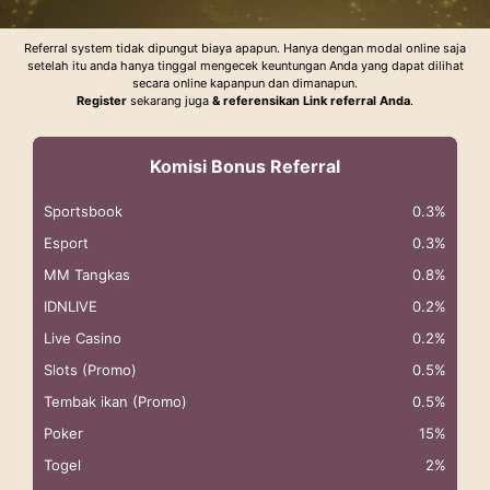
Referral system tidak dipungut biaya apapun. Hanya dengan modal online saja
setelah itu anda hanya tinggal mengecek keuntungan Anda yang dapat dilihat
secara online kapanpun dan dimanapun.
Register
sekarang juga
& referensikan Link referral Anda
.
Komisi Bonus Referral
Sportsbook
0.3%
Esport
0.3%
MM Tangkas
0.8%
IDNLIVE
0.2%
Live Casino
0.2%
Slots (Promo)
0.5%
Tembak ikan (Promo)
0.5%
Poker
15%
Togel
2%