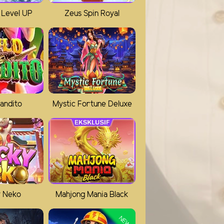
 Level UP
Zeus Spin Royal
Bandito
Mystic Fortune Deluxe
y Neko
Mahjong Mania Black
NEW