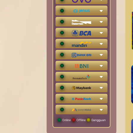
Online
Offline
Gangguan