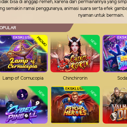
idak bisa di anggap remeh, karena dari permainannya yang sim
ng semakin ramai penggunanya, animasi suara serta efek gamba
nyaman untuk bermain.
OPULAR
PROMO
NEW
Lamp of Cornucopia
Chinchirorin
Sod
NEW
NEW