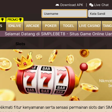
Download APK
Live Chat
O
PROMO
TS
IDNLIVE
ARCADE
POKER
TOGEL
LIVE CASINO
TANG
tus Game Online Uang Asli Terlengkap & Terpercaya di Ind
randa
Slots
Nikmati fitur kenyamanan serta sensasi permainan slots dari SI