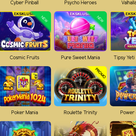
Cyber Pinball
Psycho Heroes
Valhall
NEW
NEW
Cosmic Fruits
Pure Sweet Mania
Tipsy Yet
PROMO
Poker Mania
Roulette Trinity
Power 