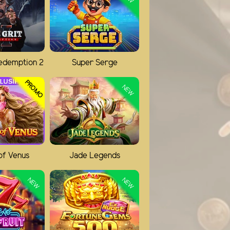
Redemption 2
Super Serge
PROMO
NEW
of Venus
Jade Legends
NEW
NEW