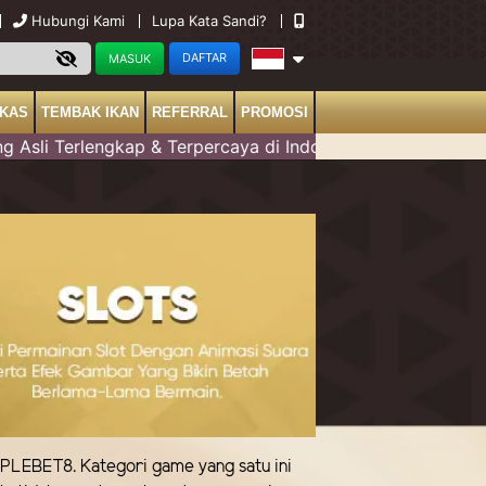
Hubungi Kami
Lupa Kata Sandi?
DAFTAR
KAS
TEMBAK IKAN
REFERRAL
PROMOSI
onesia. Kami menyediakan berbagai game slot dan juga mi
MPLEBET8. Kategori game yang satu ini