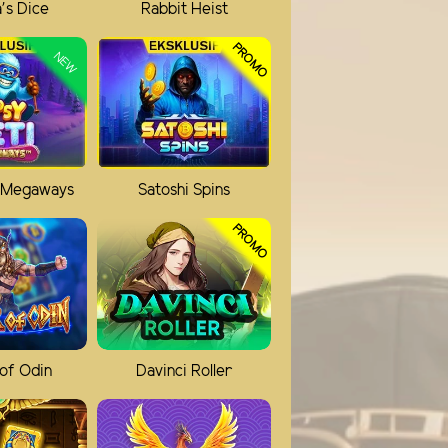
a's Dice
Rabbit Heist
PROMO
NEW
i Megaways
Satoshi Spins
PROMO
of Odin
Davinci Roller