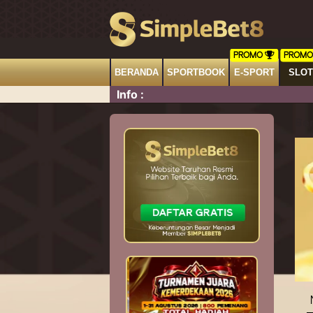
PROMO
PROM
BERANDA
SPORTBOOK
E-SPORT
SLO
Info :
Selamat Datang di SIMPLEBET8 - Si
Be