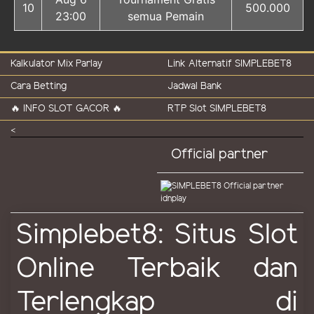
10
500.000
23:00
semua Pemain
Kalkulator Mix Parlay
Link Alternatif SIMPLEBET8
Cara Betting
Jadwal Bank
🔥 INFO SLOT GACOR 🔥
RTP Slot SIMPLEBET8
<
Official partner
Simplebet8: Situs Slot
Online Terbaik dan
Terlengkap di